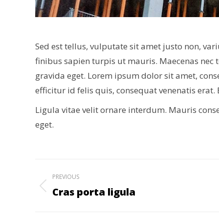
Sed est tellus, vulputate sit amet justo non, 
finibus sapien turpis ut mauris. Maecenas nec tel
gravida eget. Lorem ipsum dolor sit amet, consec
efficitur id felis quis, consequat venenatis erat
Ligula vitae velit ornare interdum. Mauris con
eget.
Project
PREVIOUS
navigation
Cras porta ligula
Previous
project: