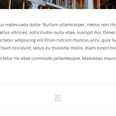
varius malesuada dolor. Nullam ullamcorper, metus non rh
lus ultricies, sollicitudin nulla vitae, suscipit dui. Done
tetur adipiscing elit.Proin rutrum rhoncus arcu, quis fac
. Etiam tincidunt, tellus eu molestie mollis, diam lorem t
sectetur mi vitae commodo pellentesque. Maecenas maximu
Next
project: