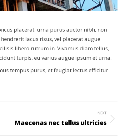
oncus placerat, urna purus auctor nibh, non
c hendrerit lacus risus, vel placerat augue
ilisis libero rutrum in. Vivamus diam tellus,
incidunt turpis, eu varius augue ipsum et urna.
s tempus purus, et feugiat lectus efficitur
NEXT
Maecenas nec tellus ultricies