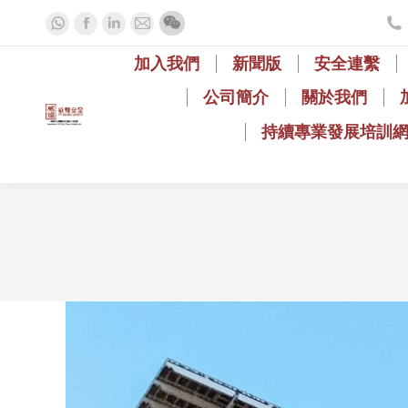
Whatsapp
Facebook
Linkedin
Mail
page
page
page
page
加入我們
新聞版
安全連繫
opens
opens
opens
opens
公司簡介
關於我們
in
in
in
in
new
new
new
new
持續專業發展培訓
window
window
window
window