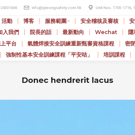
24301606
info@yywongsafety.com.hk
Unit Nos. 1705-1716, 
活動
博客
服務範圍
安全稽核及審核
安
加入我們
院長的話
最新動向
Wechat
隱
網上平台
氣體焊接安全訓練重新甄審資格課程
密
強制性基本安全訓練課程「平安咭」
培訓課程
Donec hendrerit lacus