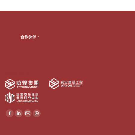
合作伙伴：
威煌集團成員：
Find us on:
Facebook
Linkedin
Mail
Whatsapp
page
page
page
page
opens
opens
opens
opens