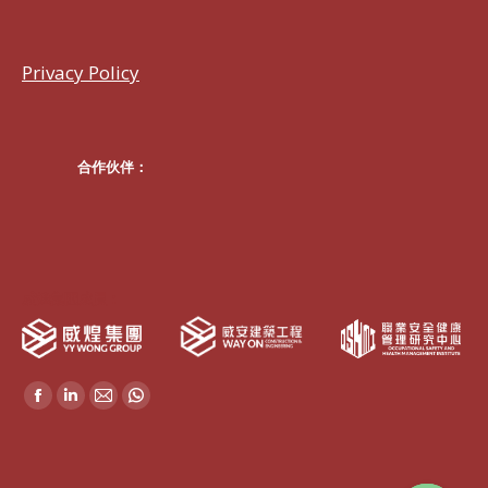
Privacy Policy
合作伙伴：
威煌集團成員：
Find us on:
Facebook
Linkedin
Mail
Whatsapp
page
page
page
page
opens
opens
opens
opens