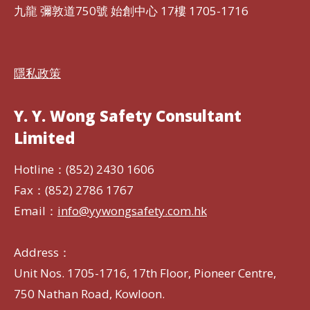
九龍 彌敦道750號 始創中心 17樓 1705-1716
隱私政策
Y. Y. Wong Safety Consultant
Limited
Hotline：(852) 2430 1606
Fax：(852) 2786 1767
Email：
info@yywongsafety.com.hk
Address：
Unit Nos. 1705-1716, 17th Floor, Pioneer Centre,
750 Nathan Road, Kowloon.