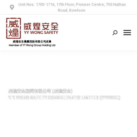
Unit Nos. 1705-1716, 17th Floor, Pioneer Centre, 750 Nathan
Road, Kowloon.
Search:
威煌安全顧問有限公司 (威煌安全)
Y. Y. WONG SAFETY CONSULTANTS LIMITED (YYWSCL)