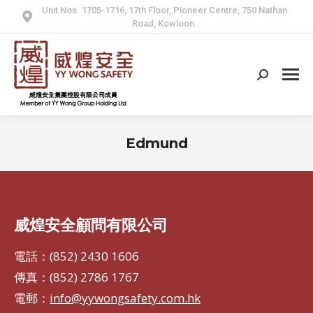
Unit Nos. 1705-1716, 17th Floor, Pioneer Centre, 750 Nathan
Road, Kowloon.
Search:
Edmund
威煌安全顧問有限公司
電話：(852) 2430 1606
傳真：(852) 2786 1767
電郵：
info@yywongsafety.com.hk