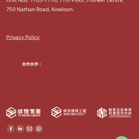
750 Nathan Road, Kowloon.
Privacy Policy
合作伙伴：
威煌集團成員：
Find us on:
Facebook
Linkedin
Mail
Whatsapp