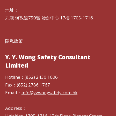
地址：
九龍 彌敦道750號 始創中心 17樓 1705-1716
隱私政策
Y. Y. Wong Safety Consultant
Limited
Hotline：(852) 2430 1606
Fax：(852) 2786 1767
Email：
info@yywongsafety.com.hk
Address：
Unit Nos. 1705-1716, 17th Floor, Pioneer Centre,