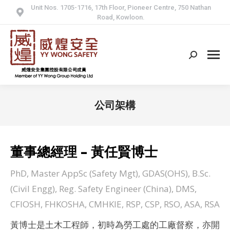
Unit Nos. 1705-1716, 17th Floor, Pioneer Centre, 750 Nathan
Road, Kowloon.
Search:
公司架構
董事總經理 – 黃任賢博士
PhD, Master AppSc (Safety Mgt), GDAS(OHS), B.Sc.
(Civil Engg), Reg. Safety Engineer (China), DMS,
CFIOSH, FHKOSHA, CMHKIE, RSP, CSP, RSO, ASA, RSA
黃博士是土木工程師，初時為勞工處的工廠督察，亦開