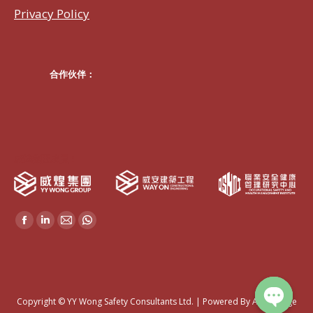
Privacy Policy
合作伙伴：
威煌集團成員：
Find us on:
Facebook
Linkedin
Mail
Whatsapp
page
page
page
page
opens
opens
opens
opens
in
in
in
in
new
new
new
new
Copyright © YY Wong Safety Consultants Ltd. |
Powered By AD-Linkage