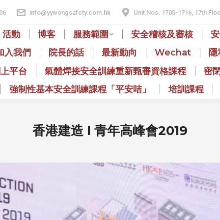
06
info@yywongsafety.com.hk
Unit Nos. 1705-1716, 17th Flo
活動
博客
服務範圍
安全稽核及審核
安
加入我們
院長的話
最新動向
Wechat
隱
網上平台
氣體焊接安全訓練重新甄審資格課程
密
強制性基本安全訓練課程「平安咭」
培訓課程
香港建造 l 青年高峰會2019