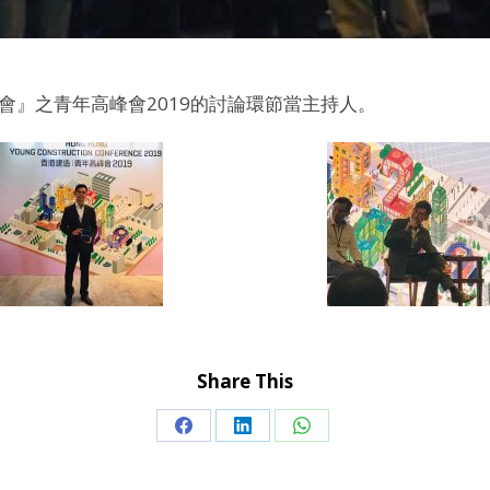
會』之青年高峰會2019的討論環節當主持人。
Share This
Share
Share
Share
on
on
on