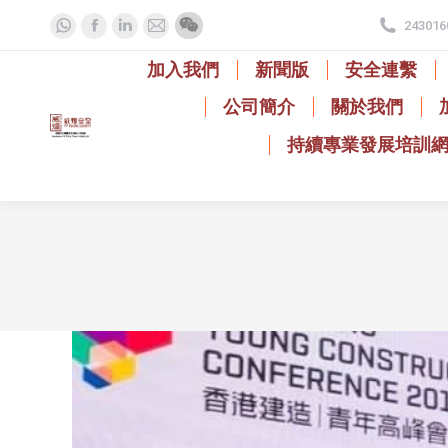
243016
Whatsapp
Facebook
Linkedin
Mail
page
page
page
page
加入我們
新聞版
安全連繫
opens
opens
opens
opens
公司簡介
關於我們
in
in
in
in
new
new
new
new
持續專業發展培訓
window
window
window
window