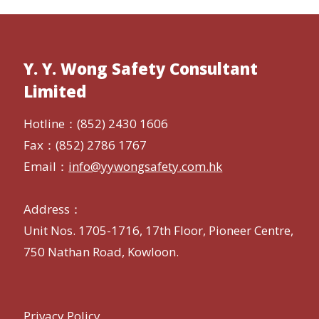
Facebook
LinkedIn
WhatsApp
Y. Y. Wong Safety Consultant
Limited
Hotline：(852) 2430 1606
Fax：(852) 2786 1767
Email：
info@yywongsafety.com.hk
Address：
Unit Nos. 1705-1716, 17th Floor, Pioneer Centre,
750 Nathan Road, Kowloon.
Privacy Policy