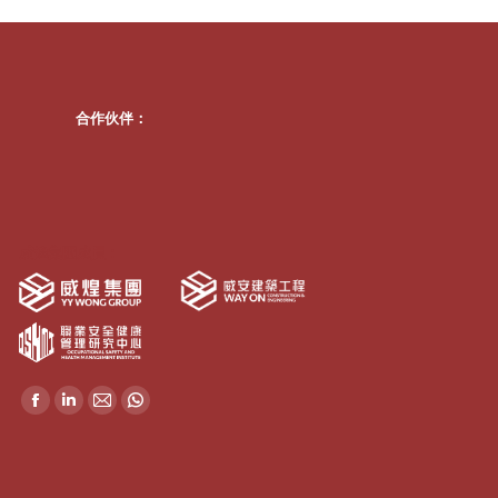
合作伙伴：
威煌集團成員：
Find us on:
Facebook
Linkedin
Mail
Whatsapp
page
page
page
page
opens
opens
opens
opens