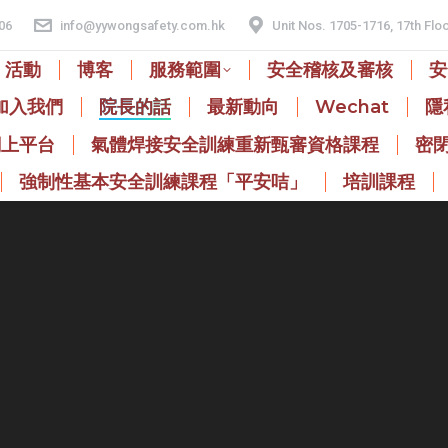
06
info@yywongsafety.com.hk
Unit Nos. 1705-1716, 17th Flo
活動
博客
服務範圍
安全稽核及審核
安
加入我們
院長的話
最新動向
Wechat
隱
網上平台
氣體焊接安全訓練重新甄審資格課程
密
強制性基本安全訓練課程「平安咭」
培訓課程