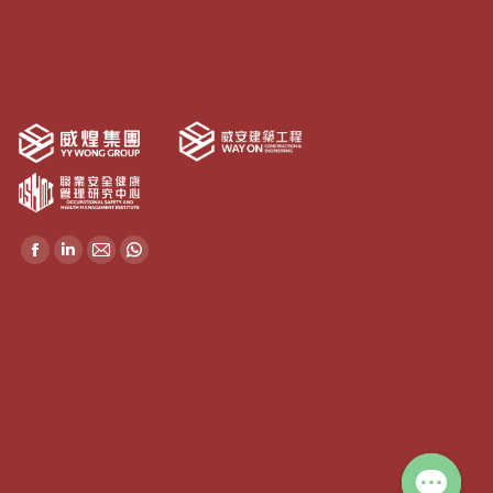
威煌集團成員：
Find us on:
Facebook
Linkedin
Mail
Whatsapp
page
page
page
page
opens
opens
opens
opens
in
in
in
in
new
new
new
new
window
window
window
window