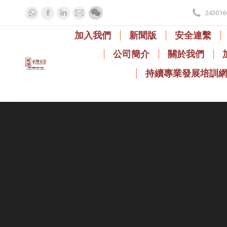
243016
Whatsapp
Facebook
Linkedin
Mail
page
page
page
page
加入我們
新聞版
安全連繫
opens
opens
opens
opens
公司簡介
關於我們
in
in
in
in
new
new
new
new
持續專業發展培訓
window
window
window
window