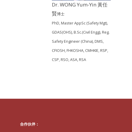
Dr. WONG Yum-Yin 黃任
賢
博士
PhD, Master AppSc (Safety Mgt),
GDAS(OHS), B.Sc.(Civil Engg), Reg.
Safety Engineer (China), DMS,
CFIOSH, FHKOSHA, CMHKIE, RSP,
CSP, RSO, ASA, RSA
合作伙伴：