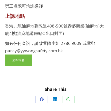
勞工處認可培訓導師
上課地點
香港九龍油麻地彌敦道498-500號泰盛商業(油麻地)大
廈4樓(油麻地港鐵站C 出口對面)
如有任何查詢，請致電陳小姐 2786 9009 或電郵
pansy@yywongsafety.com.hk
立即報名
Share This
Share
Share
Share
on
on
on