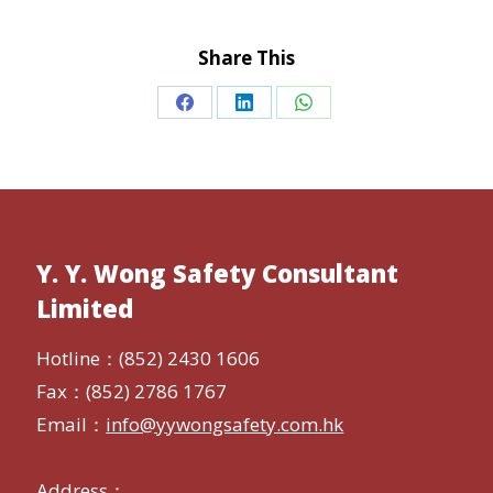
Share This
Share
Share
Share
on
on
on
Facebook
LinkedIn
WhatsApp
Y. Y. Wong Safety Consultant
Limited
Hotline：(852) 2430 1606
Fax：(852) 2786 1767
Email：
info@yywongsafety.com.hk
Address：