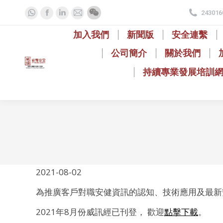
243016
Whatsapp
Facebook
Linkedin
Mail
page
page
page
page
加入我們
新聞版
安全連繫
opens
opens
opens
opens
公司簡介
關於我們
in
in
in
in
new
new
new
new
持續專業發展培訓
window
window
window
window
2021-08-02
為推廣客戶對職安健資訊的認知、技術應用及最新
2021年8月份威訊經已刊登， 歡迎
點擊下載
。