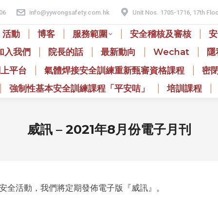
06
info@yywongsafety.com.hk
Unit Nos. 1705-1716, 17th Flo
活動
博客
服務範圍
安全稽核及審核
安
加入我們
院長的話
最新動向
Wechat
隱
網上平台
氣體焊接安全訓練重新甄審資格課程
密
強制性基本安全訓練課程「平安咭」
培訓課程
威訊 – 2021年8月份電子月刊
安全活動，我們將定期發佈電子版『威訊』。