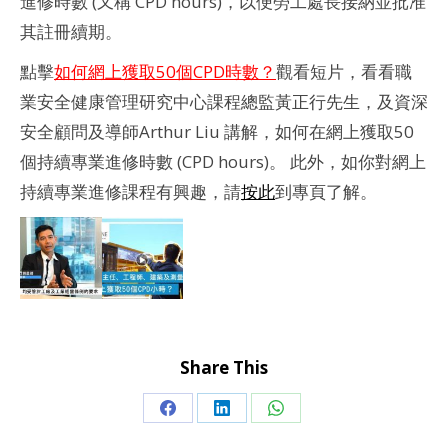
進修時數 (又稱 CPD hours)，以便勞工處長接納並批准
其註冊續期。
點擊
如何網上獲取50個CPD時數？
觀看短片，看看職
業安全健康管理研究中心課程總監黃正行先生，及資深
安全顧問及導師Arthur Liu 講解，如何在網上獲取50
個持續專業進修時數 (CPD hours)。 此外，如你對網上
持續專業進修課程有興趣，請
按此
到專頁了解。
Share This
Share
Share
Share